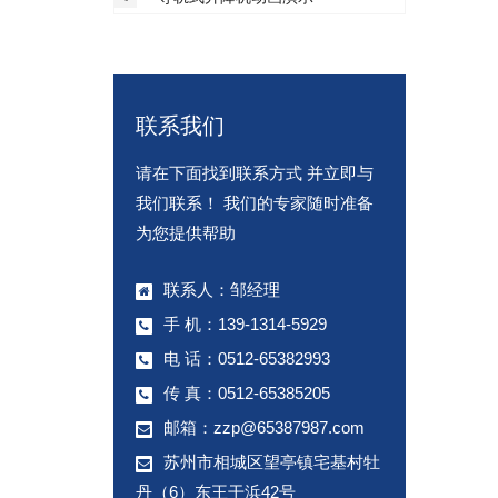
联系我们
请在下面找到联系方式 并立即与
我们联系！ 我们的专家随时准备
为您提供帮助
联系人：邹经理
手 机：139-1314-5929
电 话：0512-65382993
传 真：0512-65385205
邮箱：
zzp@65387987.com
苏州市相城区望亭镇宅基村牡
丹（6）东王干浜42号