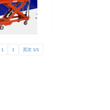
液压搬运车
 1
1
页次 1/1