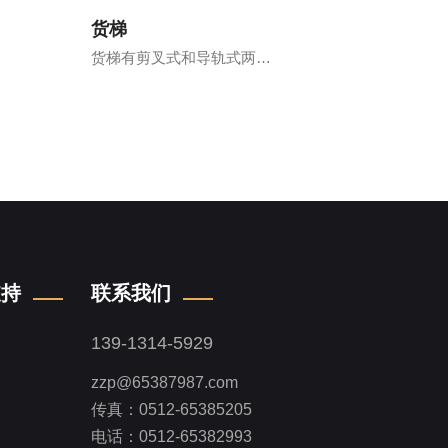
货梯
货梯有剪叉式和导轨式两…
支持
联系我们
139-1314-5929
zzp@65387987.com
传真：0512-65385205
电话：0512-65382993