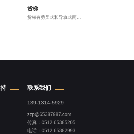
货梯
货梯有剪叉式和导轨式两…
支持
联系我们
139-1314-5929
zzp@65387987.com
传真：0512-65385205
电话：0512-65382993