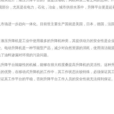
据相关统计，液压升降平台的产值是压缩机，风机和泵三者之间的总和。
成部分，尤其是在电力，石化，冶金，城市供排水系中，升降平台更是起
机市场进一步趋向一体化。目前世主要生产国就是美国，日本，德国，法
。液压升降机是工业中使用最多的升降机种类，其提供动力的安全性是企
业。电动升降机是一种节能型产品，减少对自然资源的消耗，使用清洁能
免了油料渗漏对环境的污染问题。
低升降平台颠簸性的机械，能够在很大程度桑提高升降机的灵活性。这种
显的优势，在移动式升降机的工作中，其工作状态比较特殊，必须保证其
保证其工作平台的平稳，否则升降平台工作人员的安全性就无法得到保证